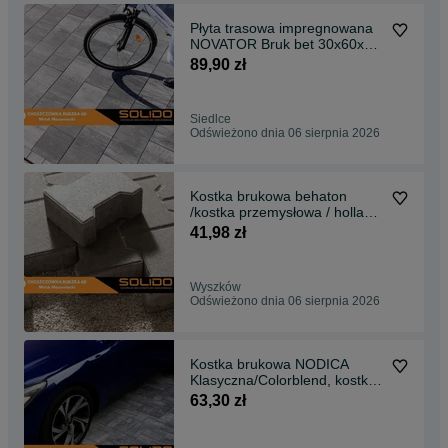
Płyta trasowa impregnowana
NOVATOR Bruk bet 30x60x4
cm/ taras
89,90 zł
Siedlce
Odświeżono dnia 06 sierpnia 2026
Kostka brukowa behaton
/kostka przemysłowa / holland
/ PROMOCJA
41,98 zł
Wyszków
Odświeżono dnia 06 sierpnia 2026
Kostka brukowa NODICA
Klasyczna/Colorblend, kostka
dekoracyjna
63,30 zł