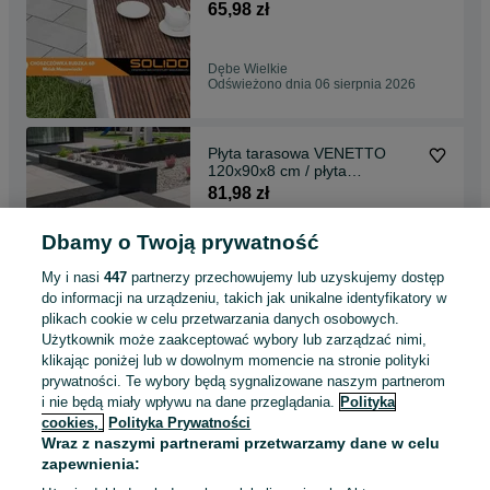
65,98 zł
Dębe Wielkie
Odświeżono dnia 06 sierpnia 2026
Płyta tarasowa VENETTO
120x90x8 cm / płyta
dekoracyjna / płyta DUŻA
81,98 zł
Dbamy o Twoją prywatność
Mińsk Mazowiecki
Odświeżono dnia 06 sierpnia 2026
My i nasi
447
partnerzy przechowujemy lub uzyskujemy dostęp
do informacji na urządzeniu, takich jak unikalne identyfikatory w
plikach cookie w celu przetwarzania danych osobowych.
Kostka brukowa Bruk-bet
Użytkownik może zaakceptować wybory lub zarządzać nimi,
Symfonia wapień dewoński
klikając poniżej lub w dowolnym momencie na stronie polityki
grubość 6 cm
56,99 zł
prywatności. Te wybory będą sygnalizowane naszym partnerom
i nie będą miały wpływu na dane przeglądania.
Polityka
cookies,
Polityka Prywatności
Mińsk Mazowiecki
Wraz z naszymi partnerami przetwarzamy dane w celu
Odświeżono dnia 06 sierpnia 2026
zapewnienia: