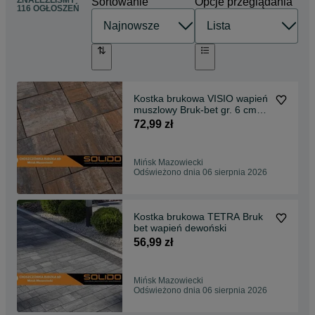
Sortowanie
Opcje przeglądania
116 OGŁOSZEŃ
Kostka brukowa VISIO wapień
muszlowy Bruk-bet gr. 6 cm
podjazd taras
72,99 zł
Mińsk Mazowiecki
Odświeżono dnia 06 sierpnia 2026
Kostka brukowa TETRA Bruk
bet wapień dewoński
56,99 zł
Mińsk Mazowiecki
Odświeżono dnia 06 sierpnia 2026